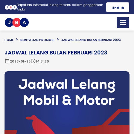
Dapatkan informasi lelang terbaru dalam genggaman
Unduh
Anda
HOME
BERITA DAN PROMOSI
JADWAL LELANG BULAN FEBRUARI 2023
JADWAL LELANG BULAN FEBRUARI 2023
date_range
schedule
2023-01-26
14:51:20