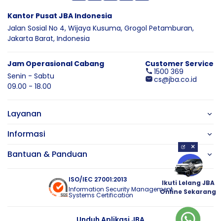
Kantor Pusat JBA Indonesia
Jalan Sosial No 4, Wijaya Kusuma,
Grogol Petamburan,
Jakarta Barat,
Indonesia
Jam Operasional Cabang
Customer Service
1500 369
Senin - Sabtu
cs@jba.co.id
09.00 - 18.00
Layanan
Informasi
×
Bantuan & Panduan
ISO/IEC 27001:2013
Ikuti Lelang JBA
Information Security Management
Online Sekarang
Systems Certification
Unduh Aplikasi JBA