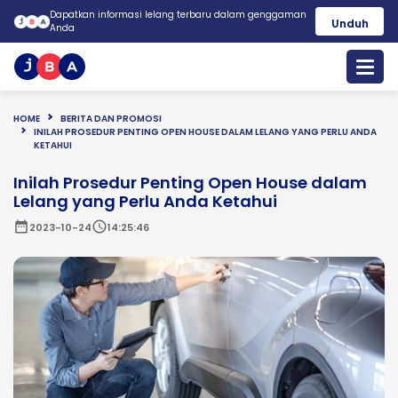
Dapatkan informasi lelang terbaru dalam genggaman
Unduh
Anda
HOME
BERITA DAN PROMOSI
INILAH PROSEDUR PENTING OPEN HOUSE DALAM LELANG YANG PERLU ANDA
KETAHUI
Inilah Prosedur Penting Open House dalam
Lelang yang Perlu Anda Ketahui
date_range
schedule
2023-10-24
14:25:46