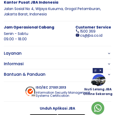
Kantor Pusat JBA Indonesia
Jalan Sosial No 4, Wijaya Kusuma,
Grogol Petamburan,
Jakarta Barat,
Indonesia
Jam Operasional Cabang
Customer Service
1500 369
Senin - Sabtu
cs@jba.co.id
09.00 - 18.00
Layanan
Informasi
×
Bantuan & Panduan
ISO/IEC 27001:2013
Ikuti Lelang JBA
Information Security Management
Online Sekarang
Systems Certification
Unduh Aplikasi JBA