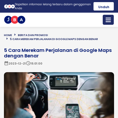
Dapatkan informasi lelang terbaru dalam genggaman
Unduh
Anda
HOME
BERITA DAN PROMOSI
5 CARA MEREKAM PERJALANAN DI GOOGLE MAPS DENGAN BENAR
5 Cara Merekam Perjalanan di Google Maps
dengan Benar
date_range
schedule
2023-12-21
15:01:00