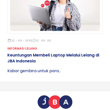
date_range
22 - 04 - 2025
schedule
12 : 00 : 00
INFORMASI LELANG
Keuntungan Membeli Laptop Melalui Lelang di
JBA Indonesia
Kabar gembira untuk para...