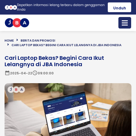
Dapatkan informasi lelang terbaru dalam genggaman
Unduh
Anda
HOME
BERITA DAN PROMOSI
CARI LAPTOP BEKAS? BEGINI CARA IKUT LELANGNYA DI JBA INDONESIA
Cari Laptop Bekas? Begini Cara Ikut
Lelangnya di JBA Indonesia
date_range
schedule
2025-04-22
09:00:00