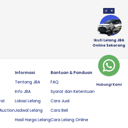
×
Ikuti Lelang JBA
Online Sekarang
Informasi
Bantuan & Panduan
Tentang JBA
FAQ
Hubungi Kami
Info JBA
Syarat dan Ketentuan
rat
Lokasi Lelang
Cara Jual
Auction
Jadwal Lelang
Cara Beli
Hasil Harga Lelang
Cara Lelang Online