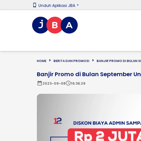
Unduh Aplikasi JBA
HOME
BERITA DAN PROMOSI
BANJIR PROMO DI BULAN S
Banjir Promo di Bulan September U
date_range
schedule
2023-09-08
16:36:29