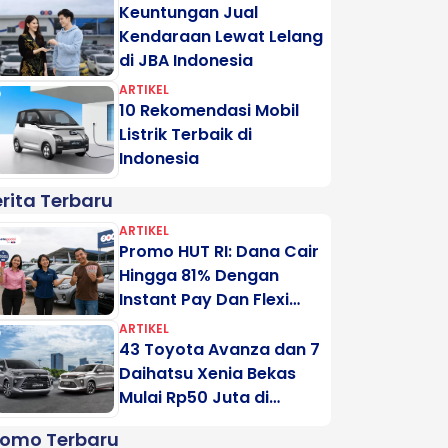
Keuntungan Jual
Kendaraan Lewat Lelang
di JBA Indonesia
ARTIKEL
10 Rekomendasi Mobil
Listrik Terbaik di
Indonesia
rita Terbaru
ARTIKEL
Promo HUT RI: Dana Cair
Hingga 81% Dengan
Instant Pay Dan Flexi
Pay Motogadai
ARTIKEL
43 Toyota Avanza dan 7
Daihatsu Xenia Bekas
Mulai Rp50 Juta di
Lelang Minggu Ini
romo Terbaru