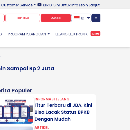
Customer Service
Klik Di Sini Untuk Info Lebih Lanjut!
ID
TITIP JUAL
MASUK
NG
PROGRAM PELANGGAN
LELANG ELEKTRONIK
NEW
A
in Sampai Rp 2 Juta
rita Populer
INFORMASI LELANG
Fitur Terbaru di JBA, Kini
Bisa Lacak Status BPKB
Dengan Mudah
ARTIKEL