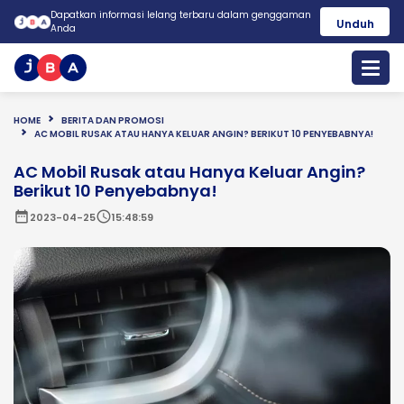
Dapatkan informasi lelang terbaru dalam genggaman
Unduh
Anda
HOME
BERITA DAN PROMOSI
AC MOBIL RUSAK ATAU HANYA KELUAR ANGIN? BERIKUT 10 PENYEBABNYA!
AC Mobil Rusak atau Hanya Keluar Angin?
Berikut 10 Penyebabnya!
date_range
schedule
2023-04-25
15:48:59