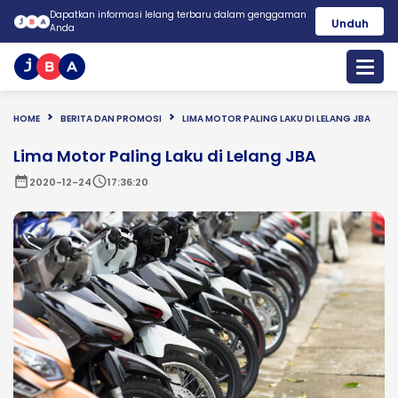
Dapatkan informasi lelang terbaru dalam genggaman
Unduh
Anda
HOME
BERITA DAN PROMOSI
LIMA MOTOR PALING LAKU DI LELANG JBA
Lima Motor Paling Laku di Lelang JBA
date_range
schedule
2020-12-24
17:36:20