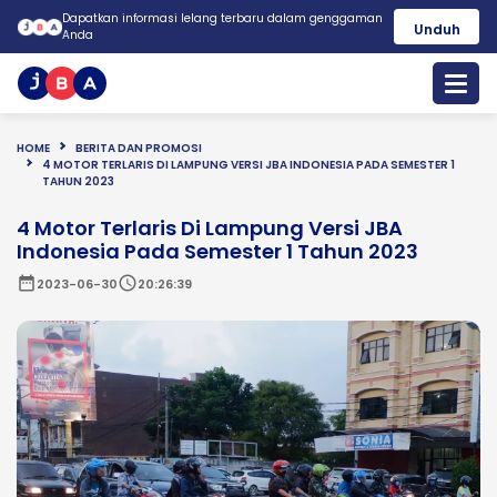
Dapatkan informasi lelang terbaru dalam genggaman
Unduh
Anda
HOME
BERITA DAN PROMOSI
4 MOTOR TERLARIS DI LAMPUNG VERSI JBA INDONESIA PADA SEMESTER 1
TAHUN 2023
4 Motor Terlaris Di Lampung Versi JBA
Indonesia Pada Semester 1 Tahun 2023
date_range
schedule
2023-06-30
20:26:39