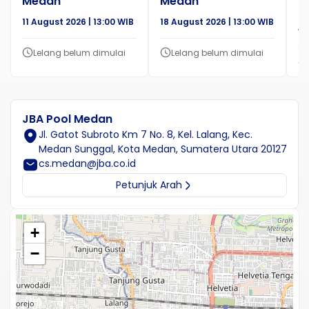
Medan
Medan
M
11 August 2026 | 13:00 WIB
18 August 2026 | 13:00 WIB
24
WI
Lelang belum dimulai
Lelang belum dimulai
JBA Pool Medan
Jl. Gatot Subroto Km 7 No. 8, Kel. Lalang, Kec.
Medan Sunggal, Kota Medan, Sumatera Utara 20127
cs.medan@jba.co.id
Petunjuk Arah
+
−