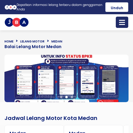
Dapatkan informasi lelang terbaru dalam genggaman
Unduh
Anda
HOME
LELANG MOTOR
MEDAN
Balai Lelang Motor Medan
Jadwal Lelang Motor Kota Medan