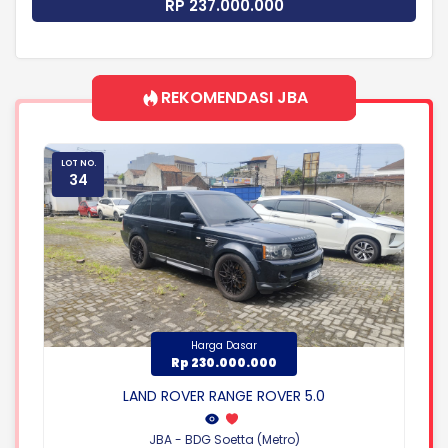
RP 237.000.000
REKOMENDASI JBA
LOT NO.
L
34
Harga Dasar
Rp 230.000.000
LAND ROVER RANGE ROVER 5.0
JBA - BDG Soetta (Metro)