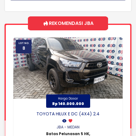
REKOMENDASI JBA
LOT NO.
8
Harga Dasar
Rp 140.000.000
TOYOTA HILUX E DC (4X4) 2.4
JBA - MEDAN
Batas Pelunasan 5 HK,