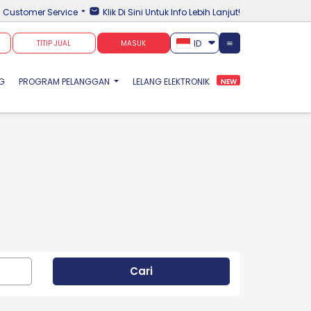
Customer Service
Klik Di Sini Untuk Info Lebih Lanjut!
ID
TITIP JUAL
MASUK
NG
PROGRAM PELANGGAN
LELANG ELEKTRONIK
NEW
Cari