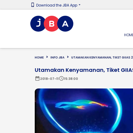
Download the JBA App
HOM
HOME
INFO JBA
UTAMAKAN KENYAMANAN, TIKET GIIAS 20
Utamakan Kenyamanan, Tiket GIIAS 
date_range
schedule
2018-07-11
15:38:00