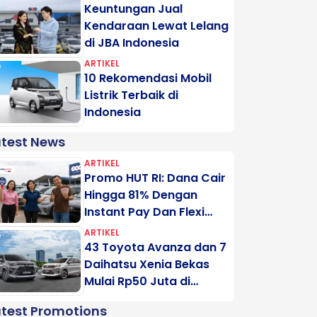
Keuntungan Jual
Kendaraan Lewat Lelang
di JBA Indonesia
ARTIKEL
10 Rekomendasi Mobil
Listrik Terbaik di
Indonesia
atest News
ARTIKEL
Promo HUT RI: Dana Cair
Hingga 81% Dengan
Instant Pay Dan Flexi
Pay Motogadai
ARTIKEL
43 Toyota Avanza dan 7
Daihatsu Xenia Bekas
Mulai Rp50 Juta di
Lelang Minggu Ini
atest Promotions