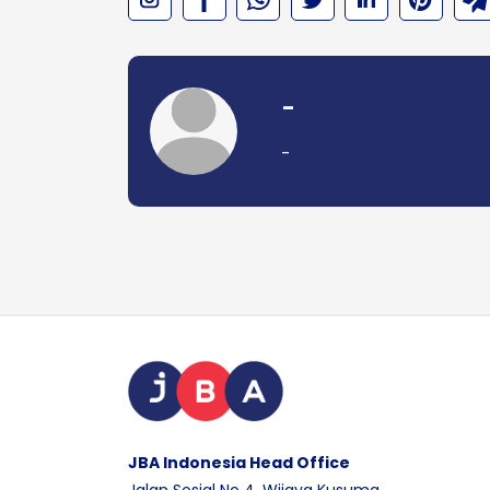
-
-
JBA Indonesia Head Office
Jalan Sosial No 4, Wijaya Kusuma,