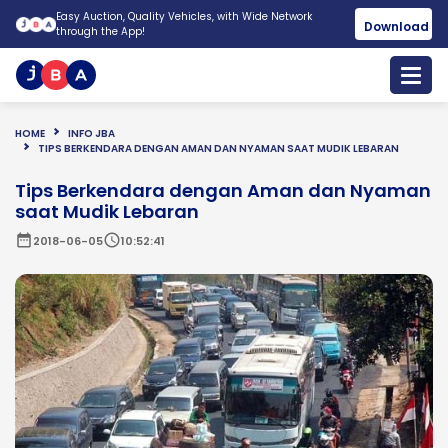
Easy Auction, Quality Vehicles, with Wide Network
Download
through the App!
HOME
INFO JBA
TIPS BERKENDARA DENGAN AMAN DAN NYAMAN SAAT MUDIK LEBARAN
Tips Berkendara dengan Aman dan Nyaman
saat Mudik Lebaran
date_range
schedule
2018-06-05
10:52:41