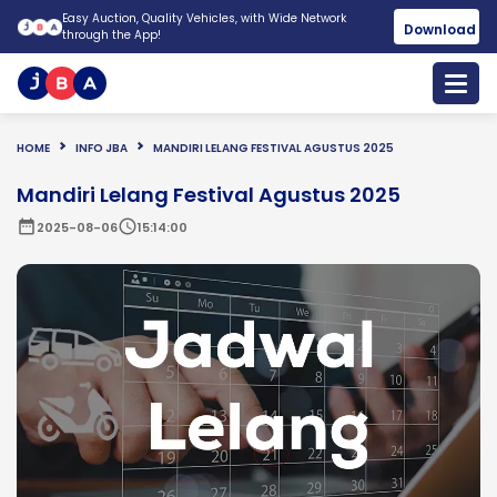
Easy Auction, Quality Vehicles, with Wide Network
Download
through the App!
HOME
INFO JBA
MANDIRI LELANG FESTIVAL AGUSTUS 2025
Mandiri Lelang Festival Agustus 2025
date_range
schedule
2025-08-06
15:14:00