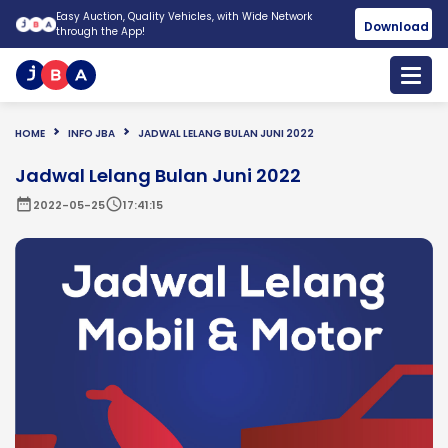
Easy Auction, Quality Vehicles, with Wide Network
Download
through the App!
HOME
INFO JBA
JADWAL LELANG BULAN JUNI 2022
Jadwal Lelang Bulan Juni 2022
date_range
schedule
2022-05-25
17:41:15