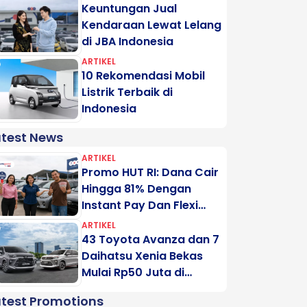
Keuntungan Jual
Kendaraan Lewat Lelang
di JBA Indonesia
ARTIKEL
10 Rekomendasi Mobil
Listrik Terbaik di
Indonesia
atest News
ARTIKEL
Promo HUT RI: Dana Cair
Hingga 81% Dengan
Instant Pay Dan Flexi
Pay Motogadai
ARTIKEL
43 Toyota Avanza dan 7
Daihatsu Xenia Bekas
Mulai Rp50 Juta di
Lelang Minggu Ini
atest Promotions