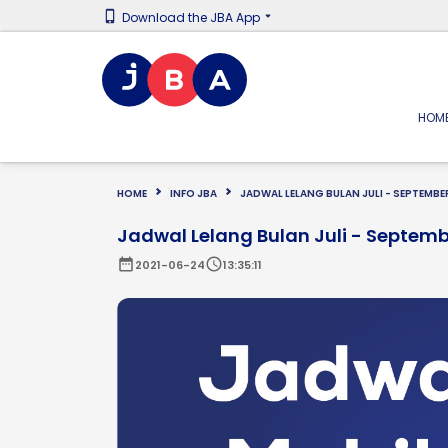
Download the JBA App
HOM
HOME
INFO JBA
JADWAL LELANG BULAN JULI - SEPTEMBE
Jadwal Lelang Bulan Juli - Septemb
date_range
schedule
2021-06-24
13:35:11