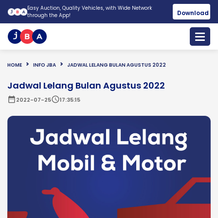
Easy Auction, Quality Vehicles, with Wide Network
Download
through the App!
HOME
INFO JBA
JADWAL LELANG BULAN AGUSTUS 2022
Jadwal Lelang Bulan Agustus 2022
date_range
schedule
2022-07-25
17:35:15