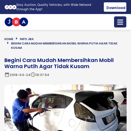
Easy Auction, Quality Vehicles, with Wide Network
Download
through the App!
HOME
INFO JBA
BEGINI CARA MUDAH MEMBERSIHKAN MOBIL WARNA PUTIH AGAR TIDAK
KUSAM
Begini Cara Mudah Membersihkan Mobil
Warna Putih Agar Tidak Kusam
date_range
schedule
2018-04-24
18:37:54