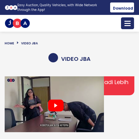
Easy Auction, Quality Vehicles, with Wide Network
Download
through the App!
HOME
VIDEO JBA
VIDEO JBA
Disposal Kendaraan Perusahaan Jadi Lebih
Mudah Bersama JBA!