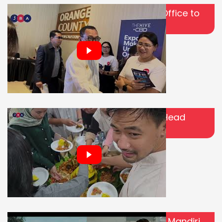
JBA Goes to Cikarang! Keseruan Office to
Office Bareng JBA Indonesia
JBA Resmi Buka Ruangan Baru di Head
Office!
Bukan Lemah, Ini Cara Perempuan Mandiri