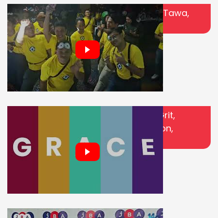
14 Tahun Perjalanan Penuh Cerita, Tawa,
Tantangan, dan Pencapaian
Babak Baru JBA dengan GRACE (Grit,
Respect, Adaptability, Collaboration,
Excellence)
JBA itu…